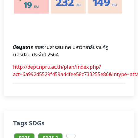
ข้อมูลจาก
รายงานสารสนเทศ มหาวิทยาลัยราชภัฏ
นครปฐม ประจำปี 2564
http://dept.npru.ac.th/plan/index.php?
act=6a992d5529f459a44fee58c733255e86&lntype=atta
Tags SDGs
SDG3
SDG3-2