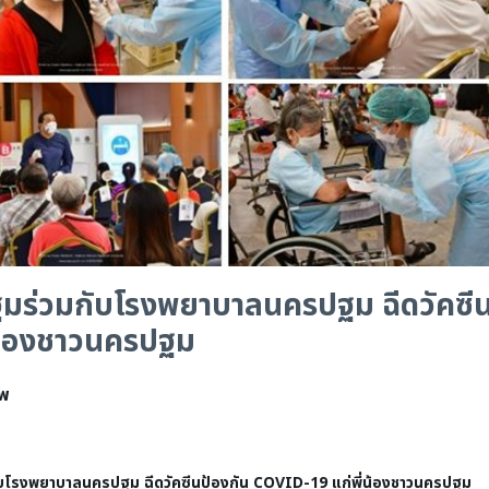
มร่วมกับโรงพยาบาลนครปฐม ฉีดวัคซี
่น้องชาวนครปฐม
าพ
าบาลนครปฐม ฉีดวัคซีนป้องกัน
COVID-19 แก่พี่น้องชาวนครปฐม