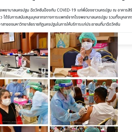
รปฐม ฉีดวัคซีนป้องกัน COVID-19 แก่พี่น้องชาวนครปฐม ณ อาคารสิร
ล่าว ได้รับการสนับสนุนบุคลากรทางการแพทย์จากโรงพยาบาลนครปฐม รวมทั้งบุคลาก
าสาของมหาวิทยาลัยราชภัฏนครปฐมในการให้บริการแก่ประชาชนที่มาฉีดวัคซีน