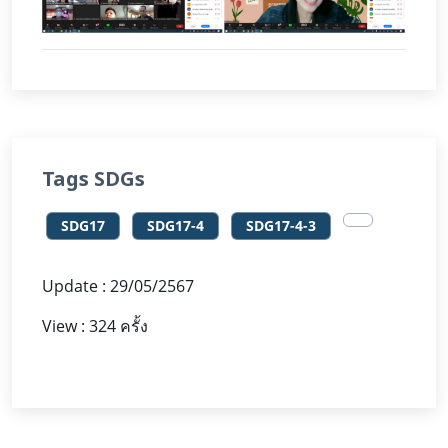
Tags SDGs
SDG17
SDG17-4
SDG17-4-3
Update : 29/05/2567
View : 324 ครั้ง