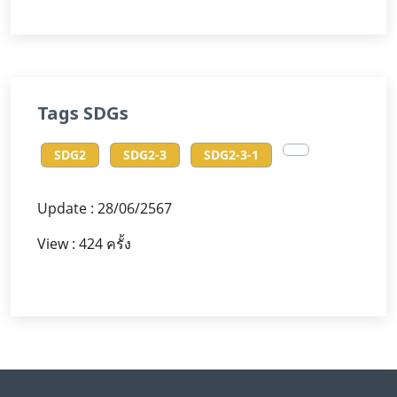
Tags SDGs
SDG2
SDG2-3
SDG2-3-1
Update : 28/06/2567
View : 424 ครั้ง