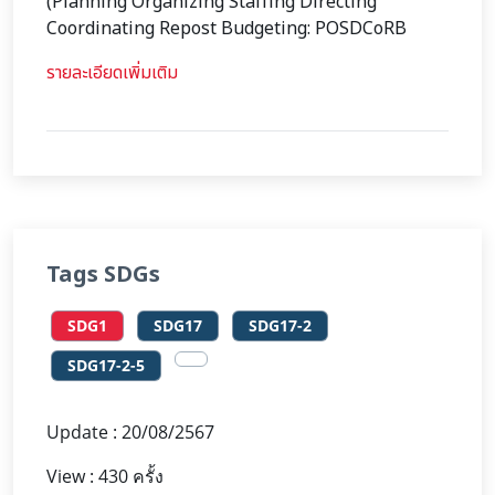
(Planning Organizing Staffing Directing
Coordinating Repost Budgeting: POSDCoRB
รายละเอียดเพิ่มเติม
Tags SDGs
SDG1
SDG17
SDG17-2
SDG17-2-5
Update : 20/08/2567
View : 430 ครั้ง