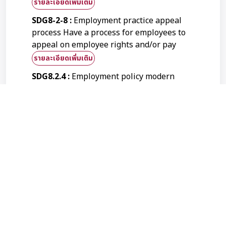
รายละเอียดเพิ่มเติม
SDG8-2-8 :
Employment practice appeal
process Have a process for employees to
appeal on employee rights and/or pay
รายละเอียดเพิ่มเติม
SDG8.2.4 :
Employment policy modern
slavery Have a policy commitment against
forced labour, modern slavery, human
trafficking and child labour
รายละเอียดเพิ่มเติม
SDG8-4 : Proportion of students taking
work placements
รายละเอียดเพิ่มเติม
SDG8-4-1 :
Proportion of students with
work placements, Number of students,
Number of students with work